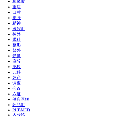
耳鼻喉
重症
口腔
皮肤
精神
医院汇
神外
眼科
整形
普外
影像
麻醉
泌尿
儿科
妇产
调查
会议
六度
健康互联
药品汇
PUBMED
内分泌