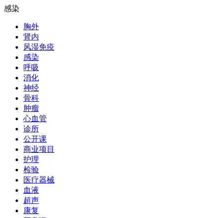
感染
胸外
肾内
风湿免疫
感染
呼吸
消化
神经
骨科
肿瘤
心血管
诊所
公开课
商业项目
护理
检验
医疗器械
血液
超声
康复