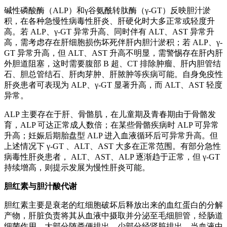
碱性磷酸酶（ALP）和γ谷氨酰转肽酶（γ-GT）反映胆汁淤
积，在各种急慢性病毒性肝炎、肝硬化时大多正常或轻度升
高。若 ALP、γ-GT 异常升高、同时伴有 ALT、AST 异常升
高，需考虑存在肝细胞损伤坏死伴肝内胆汁淤积；若 ALP、γ-
GT 异常升高，但 ALT、AST 升高不明显，需警惕存在肝内肝
外胆道阻塞，这时需要腹部 B 超、CT 排除肿瘤、肝内胆管结
石、胆总管结石、肝肉芽肿、肝脓肿等疾病可能。自身免疫性
肝炎患者可表现为 ALP、γ-GT 显著升高，而 ALT、AST 轻度
异常。
ALP 主要存在于肝、骨骼肌，在儿童期及青春期由于骨骼发
育，ALP 可达正常成人数倍；在某些骨骼疾病时 ALP 可异常
升高；妊娠后期胎盘型 ALP 进入血液循环后可异常升高。但
上述情况下 γ-GT 、ALT、AST 大多在正常范围。有部分急性
病毒性肝炎患者， ALT、AST、ALP 逐渐趋于正常，但 γ-GT
持续增高，则提示发展为慢性肝炎可能。
胆红素与胆汁酸代谢
胆红素主要是衰老的红细胞破坏后释放出来的血红蛋白的分解
产物，肝脏负责将其从血液中摄取并分泌至毛细胆管，经肠道
细菌作用，大部分随粪便排出，少部分经肾脏排出。当血液中