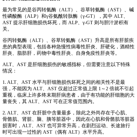
最为常见的是谷丙转氨酶（ALT）、谷草转氨酶（AST）、碱
性磷酸酶（ALP）和γ谷氨酰转肽酶（γ-GT），其中 ALT、
AST 提示肝细胞损伤坏死，而 ALP、γ-GT 则与胆汁淤积有
关。
谷丙转氨酶（ALT）、谷草转氨酶（AST）升高是所有肝脏疾
患的典型表现，包括各种急慢性病毒性肝炎、肝硬化，酒精性
肝炎、脂肪肝，药物中毒性肝炎、自身免疫性肝炎等。
ALT、AST 是肝细胞损伤的敏感指标，但需要注意以下特殊
情况：
1. ALT、AST 水平与肝细胞损伤坏死之间的相关性不是最
强，不能因为 ALT、AST 仅超过正常值上限 1～2 倍就不引起
重视，临床上许多终末期肝病患者，由于有功能的肝细胞的大
量丧失，其 ALT、AST 可在正常值范围内。
2. ALT、AST 在肝脏中含量最多，除此之外尚存在于心肌、
骨骼肌、肾脏、脑、胰等脏器中，因此在心肌和骨骼肌等脏器
损害时，ALT、AST 也可异常升高，在剧烈运动、长途旅行
时可出现一过性的 AST（偶有 ALT）水平升高。