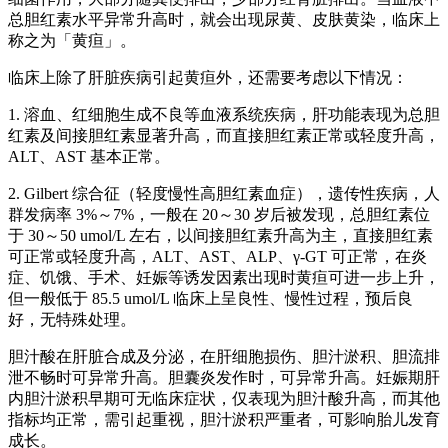
总胆红素水平异常升高时，就会出现尿黄、皮肤黄染，临床上
称之为「黄疸」。
临床上除了肝脏疾病引起黄疸外，还需要考虑以下情况：
1. 溶血、红细胞生成不良等血液系统疾病，肝功能表现为总胆
红素及间接胆红素显著升高，而直接胆红素正常或轻度升高，
ALT、AST 基本正常。
2. Gilbert 综合征（轻度慢性高胆红素血症），遗传性疾病，人
群发病率 3%～7%，一般在 20～30 岁后被发现，总胆红素位
于 30～50 umol/L 左右，以间接胆红素升高为主，直接胆红素
可正常或轻度升高，ALT、AST、ALP、γ-GT 可正常，在炎
症、饥饿、手术、妊娠等诱发因素出现时黄疸可进一步上升，
但一般低于 85.5 umol/L 临床上呈良性、慢性过程，预后良
好，无特殊处理。
胆汁酸在肝脏合成及分泌，在肝细胞损伤、胆汁淤积、胆流排
泄不畅时可异常升高。胆囊炎发作时，可异常升高。妊娠期肝
内胆汁淤积早期可无临床症状，仅表现为胆汁酸升高，而其他
指标均正常，需引起重视，胆汁淤积严重者，可影响胎儿发育
成长。