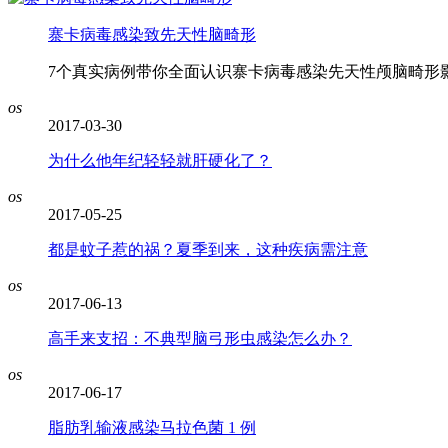
寨卡病毒感染致先天性脑畸形
7个真实病例带你全面认识寨卡病毒感染先天性颅脑畸形
os
2017-03-30
为什么他年纪轻轻就肝硬化了？
os
2017-05-25
都是蚊子惹的祸？夏季到来，这种疾病需注意
os
2017-06-13
高手来支招：不典型脑弓形虫感染怎么办？
os
2017-06-17
脂肪乳输液感染马拉色菌 1 例