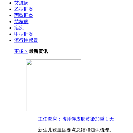
艾滋病
乙型肝炎
丙型肝炎
结核病
疟疾
甲型肝炎
流行性感冒
更多 >
最新资讯
主任查房：嗜睡伴皮肤黄染加重 1 天
新生儿败血症要点总结和知识梳理。