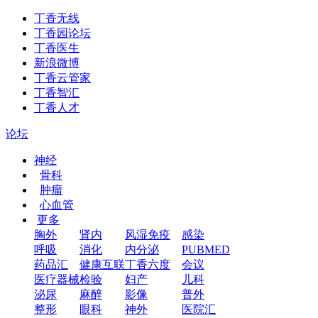
丁香无线
丁香园论坛
丁香医生
新浪微博
丁香云管家
丁香智汇
丁香人才
论坛
神经
骨科
肿瘤
心血管
更多
胸外
肾内
风湿免疫
感染
呼吸
消化
内分泌
PUBMED
药品汇
健康互联
丁香六度
会议
医疗器械
检验
妇产
儿科
泌尿
麻醉
影像
普外
整形
眼科
神外
医院汇