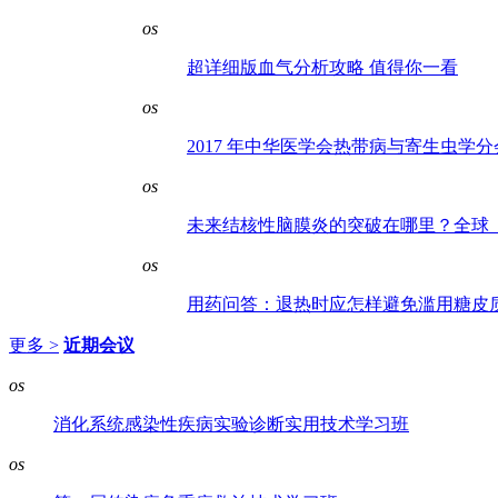
os
超详细版血气分析攻略 值得你一看
os
2017 年中华医学会热带病与寄生虫学
os
未来结核性脑膜炎的突破在哪里？全球
os
用药问答：退热时应怎样避免滥用糖皮
更多 >
近期会议
os
消化系统感染性疾病实验诊断实用技术学习班
os